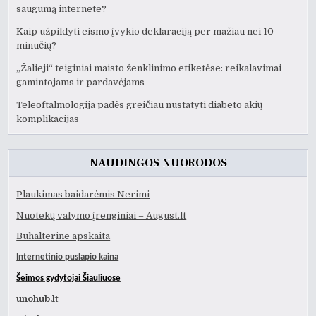
saugumą internete?
Kaip užpildyti eismo įvykio deklaraciją per mažiau nei 10
minučių?
„Žalieji“ teiginiai maisto ženklinimo etiketėse: reikalavimai
gamintojams ir pardavėjams
Teleoftalmologija padės greičiau nustatyti diabeto akių
komplikacijas
NAUDINGOS NUORODOS
Plaukimas baidarėmis Nerimi
Nuotekų valymo įrenginiai – August.lt
Buhalterine apskaita
Internetinio puslapio kaina
Šeimos gydytojai Šiauliuose
unohub.lt