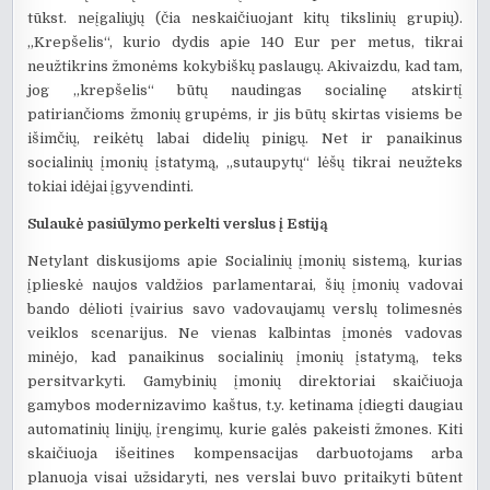
tūkst. neįgaliųjų (čia neskaičiuojant kitų tikslinių grupių).
„Krepšelis“, kurio dydis apie 140 Eur per metus, tikrai
neužtikrins žmonėms kokybiškų paslaugų. Akivaizdu, kad tam,
jog „krepšelis“ būtų naudingas socialinę atskirtį
patiriančioms žmonių grupėms, ir jis būtų skirtas visiems be
išimčių, reikėtų labai didelių pinigų. Net ir panaikinus
socialinių įmonių įstatymą, „sutaupytų“ lėšų tikrai neužteks
tokiai idėjai įgyvendinti.
Sulaukė
pasiūlymo perkelti verslus į Estiją
Netylant diskusijoms apie Socialinių įmonių sistemą, kurias
įplieskė naujos valdžios parlamentarai, šių įmonių vadovai
bando dėlioti įvairius savo vadovaujamų verslų tolimesnės
veiklos scenarijus. Ne vienas kalbintas įmonės vadovas
minėjo, kad panaikinus socialinių įmonių įstatymą, teks
persitvarkyti. Gamybinių įmonių direktoriai skaičiuoja
gamybos modernizavimo kaštus, t.y. ketinama įdiegti daugiau
automatinių linijų, įrengimų, kurie galės pakeisti žmones. Kiti
skaičiuoja išeitines kompensacijas darbuotojams arba
planuoja visai užsidaryti, nes verslai buvo pritaikyti būtent