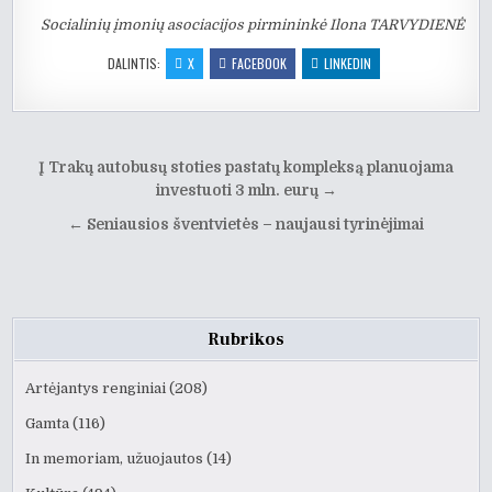
Socialinių įmonių asociacijos pirmininkė Ilona TARVYDIENĖ
DALINTIS:
X
FACEBOOK
LINKEDIN
Navigacija
Į Trakų autobusų stoties pastatų kompleksą planuojama
tarp
investuoti 3 mln. eurų →
įrašų
← Seniausios šventvietės – naujausi tyrinėjimai
Rubrikos
Artėjantys renginiai
(208)
Gamta
(116)
In memoriam, užuojautos
(14)