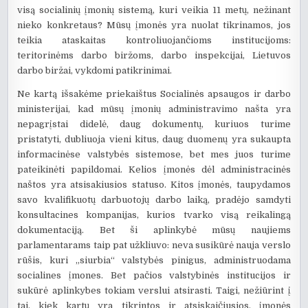
visą socialinių įmonių sistemą, kuri veikia 11 metų, nežinant
nieko konkretaus? Mūsų įmonės yra nuolat tikrinamos, jos
teikia ataskaitas kontroliuojančioms institucijoms:
teritorinėms darbo biržoms, darbo inspekcijai, Lietuvos
darbo biržai, vykdomi patikrinimai.
Ne kartą išsakėme priekaištus Socialinės apsaugos ir darbo
ministerijai, kad mūsų įmonių administravimo našta yra
nepagrįstai didelė, daug dokumentų, kuriuos turime
pristatyti, dubliuoja vieni kitus, daug duomenų yra sukaupta
informacinėse valstybės sistemose, bet mes juos turime
pateikinėti papildomai. Kelios įmonės dėl administracinės
naštos yra atsisakiusios statuso. Kitos įmonės, taupydamos
savo kvalifikuotų darbuotojų darbo laiką, pradėjo samdyti
konsultacines kompanijas, kurios tvarko visą reikalingą
dokumentaciją. Bet ši aplinkybė mūsų naujiems
parlamentarams taip pat užkliuvo: neva susikūrė nauja verslo
rūšis, kuri „siurbia“ valstybės pinigus, administruodama
socialines įmones. Bet pačios valstybinės institucijos ir
sukūrė aplinkybes tokiam verslui atsirasti. Taigi, nežiūrint į
tai, kiek kartų yra tikrintos ir atsiskaičiusios, įmonės