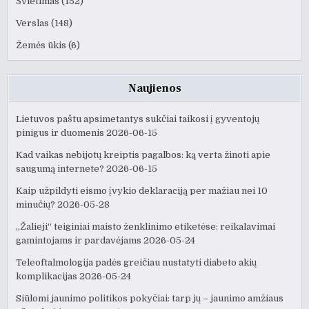
Švietimas
(152)
Verslas
(148)
Žemės ūkis
(6)
Naujienos
Lietuvos paštu apsimetantys sukčiai taikosi į gyventojų
pinigus ir duomenis
2026-06-15
Kad vaikas nebijotų kreiptis pagalbos: ką verta žinoti apie
saugumą internete?
2026-06-15
Kaip užpildyti eismo įvykio deklaraciją per mažiau nei 10
minučių?
2026-05-28
„Žalieji“ teiginiai maisto ženklinimo etiketėse: reikalavimai
gamintojams ir pardavėjams
2026-05-24
Teleoftalmologija padės greičiau nustatyti diabeto akių
komplikacijas
2026-05-24
Siūlomi jaunimo politikos pokyčiai: tarp jų – jaunimo amžiaus