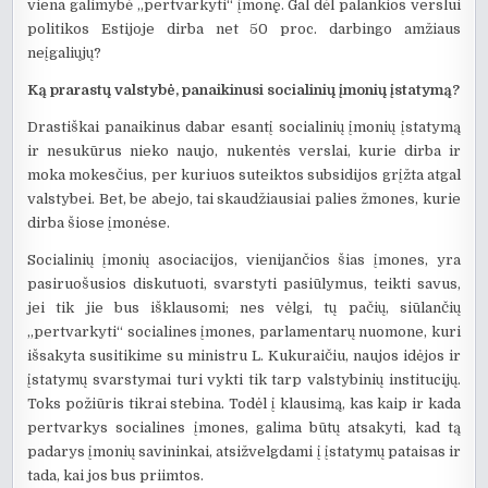
viena galimybė „pertvarkyti“ įmonę. Gal dėl palankios verslui
politikos Estijoje dirba net 50 proc. darbingo amžiaus
neįgaliųjų?
Ką prarastų valstybė, panaikinusi socialinių įmonių įstatymą?
Drastiškai panaikinus dabar esantį socialinių įmonių įstatymą
ir nesukūrus nieko naujo, nukentės verslai, kurie dirba ir
moka mokesčius, per kuriuos suteiktos subsidijos grįžta atgal
valstybei. Bet, be abejo, tai skaudžiausiai palies žmones, kurie
dirba šiose įmonėse.
Socialinių įmonių asociacijos, vienijančios šias įmones, yra
pasiruošusios diskutuoti, svarstyti pasiūlymus, teikti savus,
jei tik jie bus išklausomi; nes vėlgi, tų pačių, siūlančių
„pertvarkyti“ socialines įmones, parlamentarų nuomone, kuri
išsakyta susitikime su ministru L. Kukuraičiu, naujos idėjos ir
įstatymų svarstymai turi vykti tik tarp valstybinių institucijų.
Toks požiūris tikrai stebina. Todėl į klausimą, kas kaip ir kada
pertvarkys socialines įmones, galima būtų atsakyti, kad tą
padarys įmonių savininkai, atsižvelgdami į įstatymų pataisas ir
tada, kai jos bus priimtos.