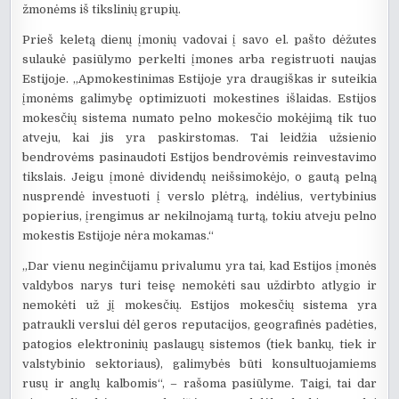
žmonėms iš tikslinių grupių.
Prieš keletą dienų įmonių vadovai į savo el. pašto dėžutes
sulaukė pasiūlymo perkelti įmones arba registruoti naujas
Estijoje. „Apmokestinimas Estijoje yra draugiškas ir suteikia
įmonėms galimybę optimizuoti mokestines išlaidas. Estijos
mokesčių sistema numato pelno mokesčio mokėjimą tik tuo
atveju, kai jis yra paskirstomas. Tai leidžia užsienio
bendrovėms pasinaudoti Estijos bendrovėmis reinvestavimo
tikslais. Jeigu įmonė dividendų neišsimokėjo, o gautą pelną
nusprendė investuoti į verslo plėtrą, indėlius, vertybinius
popierius, įrengimus ar nekilnojamą turtą, tokiu atveju pelno
mokestis Estijoje nėra mokamas.“
„Dar vienu neginčijamu privalumu yra tai, kad Estijos įmonės
valdybos narys turi teisę nemokėti sau uždirbto atlygio ir
nemokėti už jį mokesčių. Estijos mokesčių sistema yra
patraukli verslui dėl geros reputacijos, geografinės padėties,
patogios elektroninių paslaugų sistemos (tiek bankų, tiek ir
valstybinio sektoriaus), galimybės būti konsultuojamiems
rusų ir anglų kalbomis“, – rašoma pasiūlyme. Taigi, tai dar