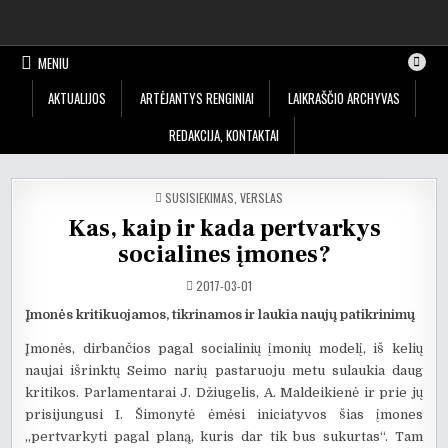
Skip
Klevų alėja, ISSN 2424-5429
Lentvario miesto laikraštis
to
content
MENIU
AKTUALIJOS
ARTĖJANTYS RENGINIAI
LAIKRAŠČIO ARCHYVAS
REDAKCIJA, KONTAKTAI
POSTED
SUSISIEKIMAS
,
VERSLAS
IN
Kas, kaip ir kada pertvarkys
socialines įmones?
2017-03-01
Įmonės kritikuojamos, tikrinamos ir laukia naujų patikrinimų
Įmonės, dirbančios pagal socialinių įmonių modelį, iš kelių
naujai išrinktų Seimo narių pastaruoju metu sulaukia daug
kritikos. Parlamentarai J. Džiugelis, A. Maldeikienė ir prie jų
prisijungusi I. Šimonytė ėmėsi iniciatyvos šias įmones
„pertvarkyti pagal planą, kuris dar tik bus sukurtas“. Tam