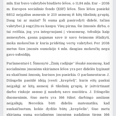
mln. Eur buvo valstybės biudžeto lėšos, o 11,84 mln. Eur – 2016
m. Europos socialinio fondo (ESF) lėšos. Šios lėšos pasiekė
6852 neįgalius asmenis ir 213 asmenų iš kitų tikslinių grupių.
Daug tai ar mažai? Ši suma gali pasirodyti didelė, tačiau
valstybei ji sugrįžta su kaupu. Visų pirma, šie žmonės dirba, o
tai reiškia, jog yra integruojami į visuomenę, tobulėja kaip
asmenybės, gauna pajamas save ir savo šeimoms išlaikyti,
moka mokesčius ir kuria pridėtinę vertę valstybei. Per 2016
metus šios įmonės sumokėjo 4 mln. daugiau mokesčių negu
gavo subsidijų.
Parlamentarė I. Šimonytė „Žinių radijuje“ išsakė nuomonę, kad
socialinėms įmonėms skiriamos lėšos yra per didelės lyginant
su skaičiumi žmonių, kuriuos jos pasiekia. O parlamentaras J.
Džiugelis pasiūlė idėją įvesti „krepšelį“, kuris eitų paskui
neįgalųjį ar kitą asmenį iš tikslinių grupių, ir įsitvirtinant
darbo rinkoje asmuo jį naudotų savo nuožiūra. J. Džiugelio
duomenimis, šiuo metu yra 166 tūkst. darbingo amžiaus
neįgaliųjų. Nereikia būti dideliu matematiku, kad
suskaičiuotum, kokio dydžio būtų „krepšelis“, šiuo metu
skiriamą sumą socialinėms įmonėms padalinus tiems 166