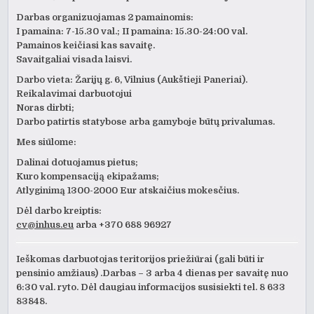
Darbas organizuojamas 2 pamainomis:
I pamaina: 7-15.30 val.; II pamaina: 15.30-24:00 val.
Pamainos keičiasi kas savaitę.
Savaitgaliai visada laisvi.
Darbo vieta: Žarijų g. 6, Vilnius (Aukštieji Paneriai).
Reikalavimai darbuotojui
Noras dirbti;
Darbo patirtis statybose arba gamyboje būtų privalumas.
Mes siūlome:
Dalinai dotuojamus pietus;
Kuro kompensaciją ekipažams;
Atlyginimą 1300-2000 Eur atskaičius mokesčius.
Dėl darbo kreiptis:
cv@inhus.eu
arba +370 688 96927
Ieškomas darbuotojas teritorijos priežiūrai (gali būti ir
pensinio amžiaus) .Darbas – 3 arba 4 dienas per savaitę nuo
6:30 val. ryto. Dėl daugiau informacijos susisiekti tel. 8 633
83848.