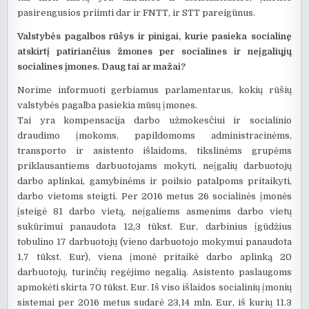
pasirengusios priimti dar ir FNTT, ir STT pareigūnus.
Valstybės pagalbos rūšys ir pinigai, kurie pasieka socialinę
atskirtį patiriančius žmones per socialines ir neįgaliųjų
socialines įmones. Daug tai ar mažai?
Norime informuoti gerbiamus parlamentarus, kokių rūšių
valstybės pagalba pasiekia mūsų įmones.
Tai yra kompensacija darbo užmokesčiui ir socialinio
draudimo įmokoms, papildomoms administracinėms,
transporto ir asistento išlaidoms, tikslinėms grupėms
priklausantiems darbuotojams mokyti, neįgalių darbuotojų
darbo aplinkai, gamybinėms ir poilsio patalpoms pritaikyti,
darbo vietoms steigti. Per 2016 metus 26 socialinės įmonės
įsteigė 81 darbo vietą, neįgaliems asmenims darbo vietų
sukūrimui panaudota 12,3 tūkst. Eur, darbinius įgūdžius
tobulino 17 darbuotojų (vieno darbuotojo mokymui panaudota
1,7 tūkst. Eur), viena įmonė pritaikė darbo aplinką 20
darbuotojų, turinčių regėjimo negalią. Asistento paslaugoms
apmokėti skirta 70 tūkst. Eur. Iš viso išlaidos socialinių įmonių
sistemai per 2016 metus sudarė 23,14 mln. Eur, iš kurių 11.3