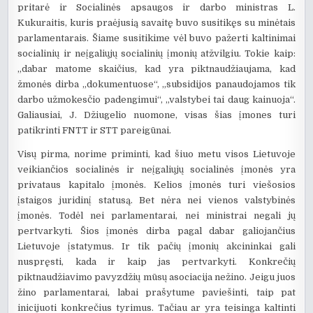
pritarė ir Socialinės apsaugos ir darbo ministras L.
Kukuraitis, kuris praėjusią savaitę buvo susitikęs su minėtais
parlamentarais. Šiame susitikime vėl buvo pažerti kaltinimai
socialinių ir neįgaliųjų socialinių įmonių atžvilgiu. Tokie kaip:
„dabar matome skaičius, kad yra piktnaudžiaujama, kad
žmonės dirba „dokumentuose“, „subsidijos panaudojamos tik
darbo užmokesčio padengimui“, „valstybei tai daug kainuoja“.
Galiausiai, J. Džiugelio nuomone, visas šias įmones turi
patikrinti FNTT ir STT pareigūnai.
Visų pirma, norime priminti, kad šiuo metu visos Lietuvoje
veikiančios socialinės ir neįgaliųjų socialinės įmonės yra
privataus kapitalo įmonės. Kelios įmonės turi viešosios
įstaigos juridinį statusą. Bet nėra nei vienos valstybinės
įmonės. Todėl nei parlamentarai, nei ministrai negali jų
pertvarkyti. Šios įmonės dirba pagal dabar galiojančius
Lietuvoje įstatymus. Ir tik pačių įmonių akcininkai gali
nuspręsti, kada ir kaip jas pertvarkyti. Konkrečių
piktnaudžiavimo pavyzdžių mūsų asociacija nežino. Jeigu juos
žino parlamentarai, labai prašytume paviešinti, taip pat
inicijuoti konkrečius tyrimus. Tačiau ar yra teisinga kaltinti