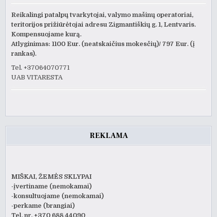
Reikalingi patalpų tvarkytojai, valymo mašinų operatoriai,
teritorijos prižiūrėtojai adresu Zigmantiškių g. 1, Lentvaris.
Kompensuojame kurą.
Atlyginimas: 1100 Eur. (neatskaičius mokesčių)/ 797 Eur. (į
rankas).
Tel. +37064070771
UAB VITARESTA
REKLAMA
MIŠKAI, ŽEMĖS SKLYPAI
-įvertiname (nemokamai)
-konsultuojame (nemokamai)
-perkame (brangiai)
Tel. nr. +370 688 44090