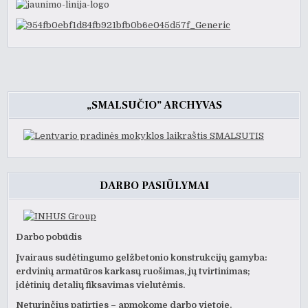
„SMALSUČIO” ARCHYVAS
DARBO PASIŪLYMAI
Darbo pobūdis
Įvairaus sudėtingumo gelžbetonio konstrukcijų gamyba:
erdvinių armatūros karkasų ruošimas, jų tvirtinimas;
įdėtinių detalių fiksavimas vielutėmis.
Neturinčius patirties – apmokome darbo vietoje.